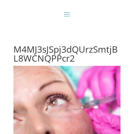
M4MJ3sJSpj3dQUrzSmtjB
L8WCNQPPcr2