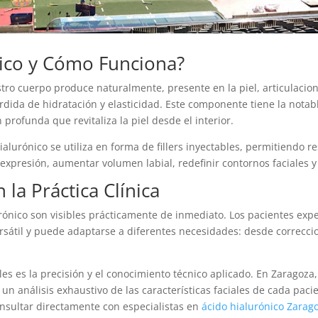
nico y Cómo Funciona?
tro cuerpo produce naturalmente, presente en la piel, articulacione
rdida de hidratación y elasticidad. Este componente tiene la nota
rofunda que revitaliza la piel desde el interior.
ialurónico se utiliza en forma de fillers inyectables, permitiendo 
e expresión, aumentar volumen labial, redefinir contornos faciales y 
 la Práctica Clínica
urónico son visibles prácticamente de inmediato. Los pacientes ex
ersátil y puede adaptarse a diferentes necesidades: desde correcc
les es la precisión y el conocimiento técnico aplicado. En Zaragoz
n análisis exhaustivo de las características faciales de cada paci
nsultar directamente con especialistas en
ácido hialurónico Zarag