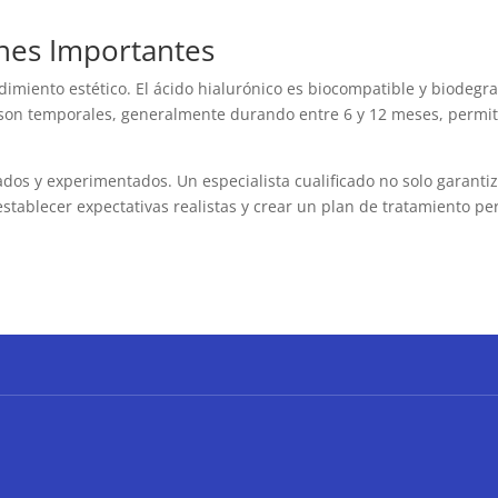
nes Importantes
imiento estético. El ácido hialurónico es biocompatible y biodegra
s son temporales, generalmente durando entre 6 y 12 meses, permi
ados y experimentados. Un especialista cualificado no solo garant
stablecer expectativas realistas y crear un plan de tratamiento pe