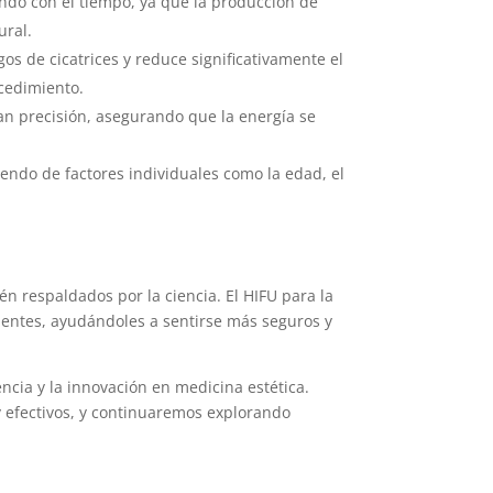
ando con el tiempo, ya que la producción de
ural.
sgos de cicatrices y reduce significativamente el
cedimiento.
ran precisión, asegurando que la energía se
endo de factores individuales como la edad, el
én respaldados por la ciencia. El HIFU para la
ientes, ayudándoles a sentirse más seguros y
cia y la innovación en medicina estética.
 efectivos, y continuaremos explorando