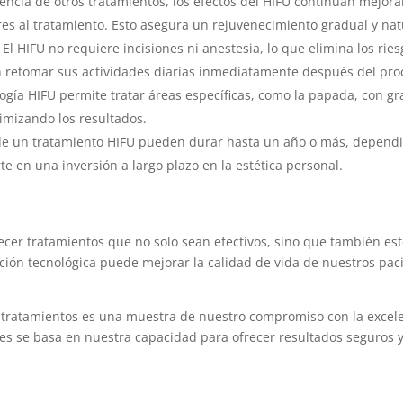
erencia de otros tratamientos, los efectos del HIFU continúan mejor
es al tratamiento. Esto asegura un rejuvenecimiento gradual y nat
: El HIFU no requiere incisiones ni anestesia, lo que elimina los rie
 retomar sus actividades diarias inmediatamente después del pro
logía HIFU permite tratar áreas específicas, como la papada, con g
imizando los resultados.
 de un tratamiento HIFU pueden durar hasta un año o más, dependi
erte en una inversión a largo plazo en la estética personal.
recer tratamientos que no solo sean efectivos, sino que también est
ión tecnológica puede mejorar la calidad de vida de nuestros pac
tratamientos es una muestra de nuestro compromiso con la excelen
es se basa en nuestra capacidad para ofrecer resultados seguros y